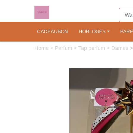
CADEAUBON
HORLOGES
PAR
Home
>
Parfum
>
Tap parfum
>
Dames
>