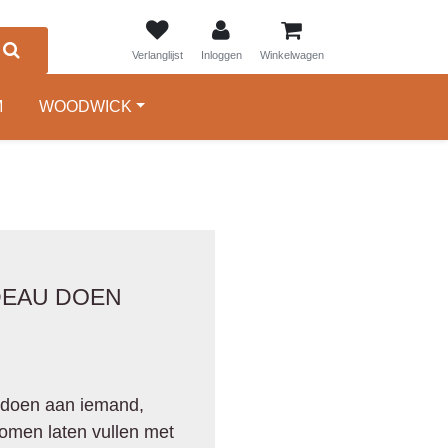
0
Verlanglijst
Inloggen
Winkelwagen
M
WOODWICK
DEAU DOEN
 doen aan iemand,
omen laten vullen met