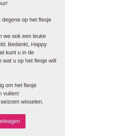
eur!
t degene op het flesje
n we ook een leuke
eeld: Bedankt, Happy
at kunt u in de
at u op het flesje wilt
g om het flesje
 vullen!
 seizoen wisselen.