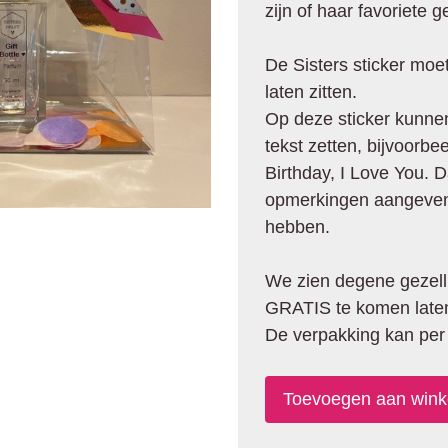
zijn of haar favoriete g
De Sisters sticker moe
laten zitten.
Op deze sticker kunne
tekst zetten, bijvoorb
Birthday, I Love You. D
opmerkingen aangeven w
hebben.
We zien degene gezelli
GRATIS te komen laten
De verpakking kan per