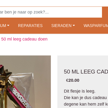
FUM
REPARATIES
SIERADEN
WASPARFU
50 ml leeg cadeau doen
50 ML LEEG CA
€
20.00
Dit flesje is leeg.
Die kan je dus cadeau
degene kan hem zelf k