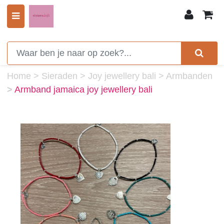
0
Home
>
Sieraden
>
Joy jewellery bali
>
Armbanden
>
Armband jamaica joy jewellery bali