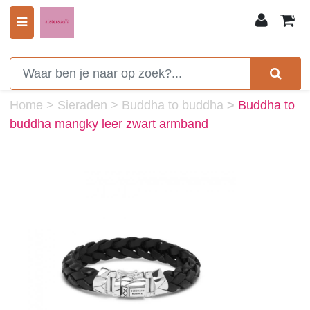
0
Home
>
Sieraden
>
Buddha to buddha
>
Buddha to
buddha mangky leer zwart armband