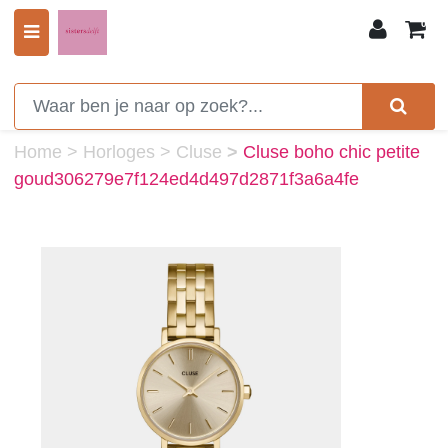
0
Home
>
Horloges
>
Cluse
>
Cluse boho chic petite
goud306279e7f124ed4d497d2871f3a6a4fe