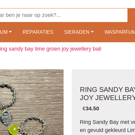
FUM
REPARATIES
SIERADEN
WASPARFU
ing sandy bay lime groen joy jewellery bali
RING SANDY BA
JOY JEWELLERY
€
34.50
Ring Sandy Bay met ve
en gevuld gekleurd Lim