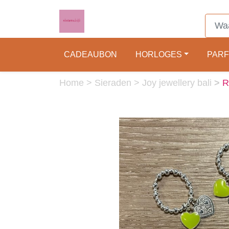
CADEAUBON
HORLOGES
PAR
Home
>
Sieraden
>
Joy jewellery bali
>
R