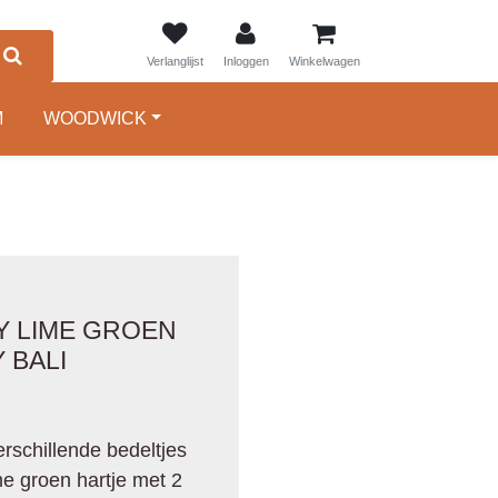
0
Verlanglijst
Inloggen
Winkelwagen
M
WOODWICK
Y LIME GROEN
 BALI
rschillende bedeltjes
e groen hartje met 2