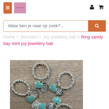
0
Home
>
Sieraden
>
Joy jewellery bali
>
Ring sandy
bay mint joy jewellery bali