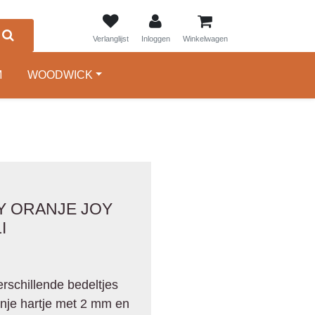
0
Verlanglijst
Inloggen
Winkelwagen
M
WOODWICK
Y ORANJE JOY
I
rschillende bedeltjes
nje hartje met 2 mm en