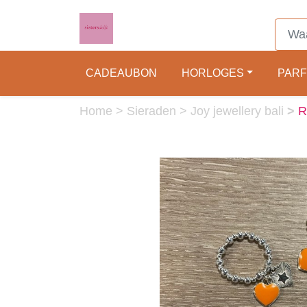
CADEAUBON
HORLOGES
PAR
Home
>
Sieraden
>
Joy jewellery bali
>
R