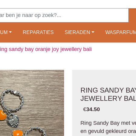
FUM
REPARATIES
SIERADEN
WASPARFU
ing sandy bay oranje joy jewellery bali
RING SANDY BA
JEWELLERY BAL
€
34.50
Ring Sandy Bay met ve
en gevuld gekleurd ora