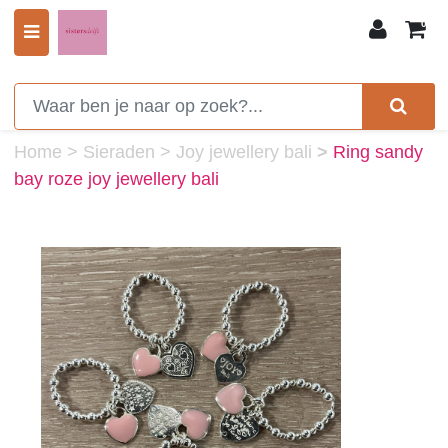
0
Home
>
Sieraden
>
Joy jewellery bali
>
Ring sandy
bay roze joy jewellery bali