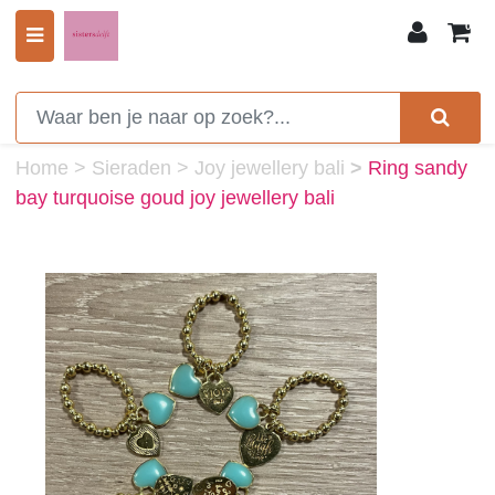
0
Home
>
Sieraden
>
Joy jewellery bali
>
Ring sandy
bay turquoise goud joy jewellery bali