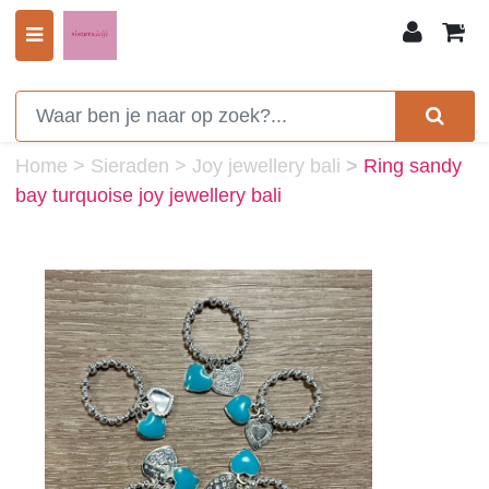
0
Home
>
Sieraden
>
Joy jewellery bali
>
Ring sandy
bay turquoise joy jewellery bali