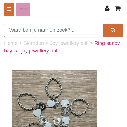
0
Home
>
Sieraden
>
Joy jewellery bali
>
Ring sandy
bay wit joy jewellery bali