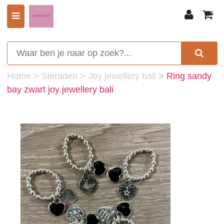
0
Home
>
Sieraden
>
Joy jewellery bali
>
Ring sandy
bay zwart joy jewellery bali