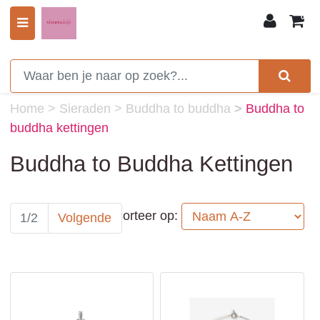
0
Home
>
Sieraden
>
Buddha to buddha
>
Buddha to
buddha kettingen
Buddha to Buddha Kettingen
Sorteer op:
1/2
Volgende