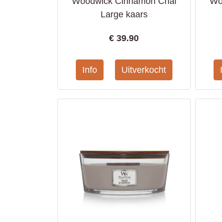
Woodwick Cinnamon Chai
Wo
Large kaars
€
39.90