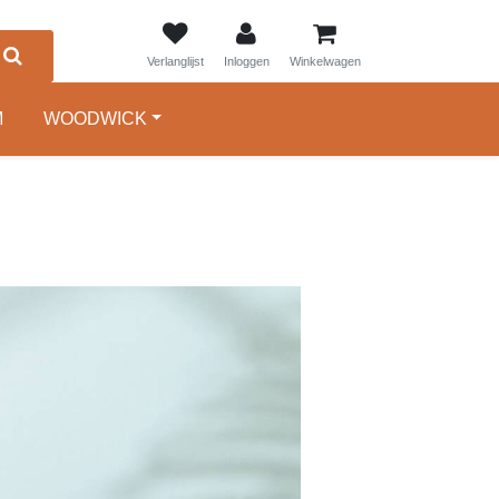
0
Verlanglijst
Inloggen
Winkelwagen
M
WOODWICK