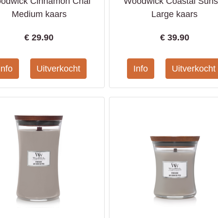
odwick Cinnamon Chai
Woodwick Coastal Suns
Medium kaars
Large kaars
€
29.90
€
39.90