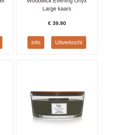
et
Woodwick Evening Onyx
Large kaars
€
39.90