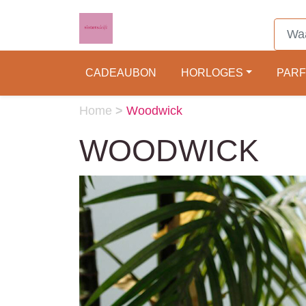
CADEAUBON
HORLOGES
PAR
Home
>
Woodwick
WOODWICK