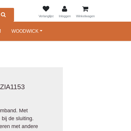
0
Verlanglijst
Inloggen
Winkelwagen
M
WOODWICK
ZIA1153
armband. Met
bij de sluiting.
eren met andere