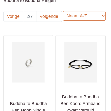
Buddha to Buddha Ringen
Sorteer op:
Vorige
2/7
Volgende
Buddha to Buddha
Buddha to Buddha
Ben Koord Armband
Ben Hoop Single
Zwart Verguld