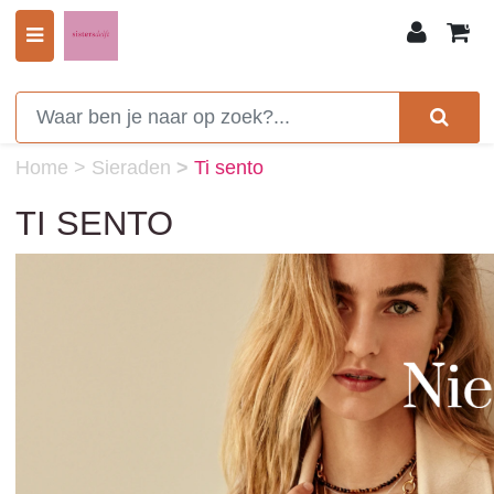
0
Home
>
Sieraden
>
Ti sento
TI SENTO