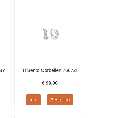
7SY
Ti Sento Oorbellen 7667ZI
€
99.00