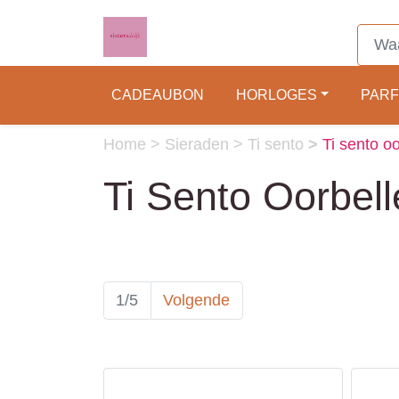
CADEAUBON
HORLOGES
PAR
Home
>
Sieraden
>
Ti sento
>
Ti sento o
Ti Sento Oorbell
1/5
Volgende