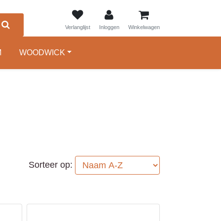
0
Verlanglijst
Inloggen
Winkelwagen
M
WOODWICK
Sorteer op: