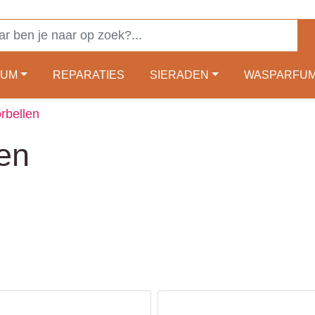
FUM
REPARATIES
SIERADEN
WASPARFU
orbellen
en