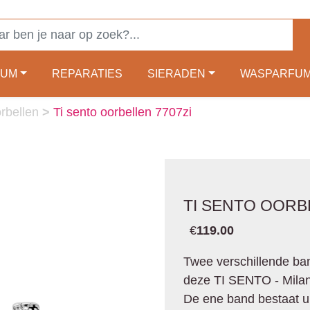
FUM
REPARATIES
SIERADEN
WASPARFU
orbellen
>
Ti sento oorbellen 7707zi
TI SENTO OORB
€
119.00
Twee verschillende b
deze TI SENTO - Milano
De ene band bestaat uit