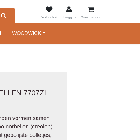
0
Verlanglijst
Inloggen
Winkelwagen
M
WOODWICK
ELLEN 7707ZI
anden vormen samen
 oorbellen (creolen).
 gepolijste bolletjes,