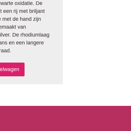
zwarte oxidatie. De
een rij met briljant
e met de hand zijn
gemaakt van
zilver. De rhodiumlaag
lans en een langere
raad.