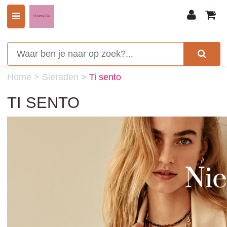
0
Home
>
Sieraden
>
Ti sento
TI SENTO