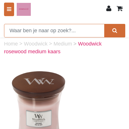
0
Home
>
Woodwick
>
Medium
>
Woodwick
rosewood medium kaars